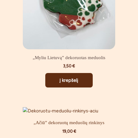
„Myliu Lietuvą” dekoruotas meduolis
3,50
€
Į krepšelį
„Ačiū” dekoruotų meduolių rinkinys
19,00
€