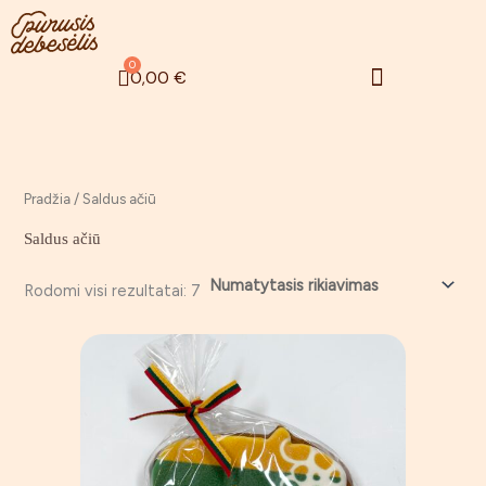
Pereiti
prie
turinio
Menu
0
Cart
0,00
€
Zefyrinės gėlės
Rugsėjo 1 – oji
Pradžia
/ Saldus ačiū
Saldus ačiū
Rodomi visi rezultatai: 7