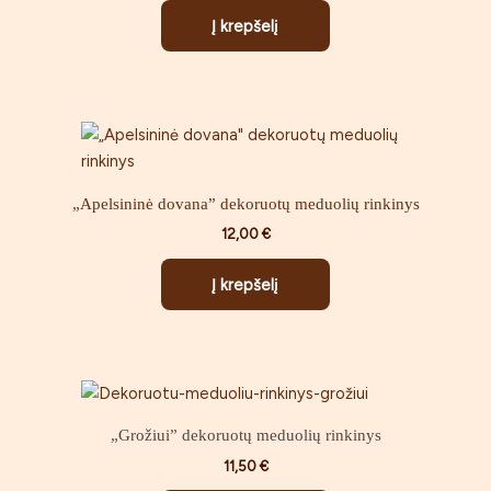
Į krepšelį
„Apelsininė dovana” dekoruotų meduolių rinkinys
12,00
€
Į krepšelį
„Grožiui” dekoruotų meduolių rinkinys
11,50
€