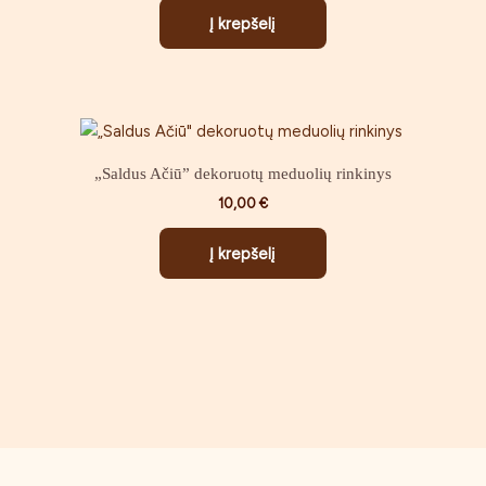
Į krepšelį
„Saldus Ačiū” dekoruotų meduolių rinkinys
10,00
€
Į krepšelį