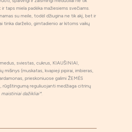
oti, spalvingi ir žaismingi meduoliai ne tik
t ir taps miela padėka mažiesiems svečiams.
amas su meile, todėl džiugina ne tik akį, bet ir
ai tinka darželio, gimtadienio ar kitoms vaikų
medus, sviestas, cukrus, KIAUŠINIAI,
ių mišinys (muskatas, kvapieji pipirai, imbieras,
 kardamonas, prieskoniuose galimi ŽEMĖS
 rūgštingumą reguliuojanti medžiaga citrinų
,
maistiniai dažikliai*
.