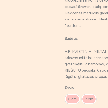
Kruopščiai rankomis dekoru
papuoš šventinį stalą, be
Kiekvienas meduolis gamin
skonio receptorius. Ideali
šventėms.
Sudėtis:
A.R. KVIETINIAI MILTAI, 
kakavos milteliai, prieskon
gvazdikėliai, cinamonas,
RIEŠUTŲ pėdsakai), soda,
rūgštis, gliukozės sirupas
Dydis
6 cm
7 cm