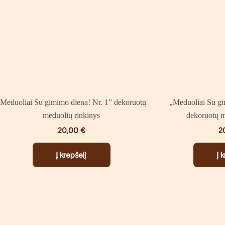
Meduoliai Su gimimo diena! Nr. 1” dekoruotų
„Meduoliai Su g
meduolių rinkinys
dekoruotų m
20,00
€
2
Į krepšelį
Į 