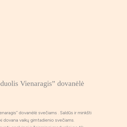
rice
duolis Vienaragis” dovanėlė
ange:
,00 €
hrough
,00 €
naragis” dovanėlė svečiams . Saldūs ir minkšti
ki dovana vaikų gimtadienio svečiams.