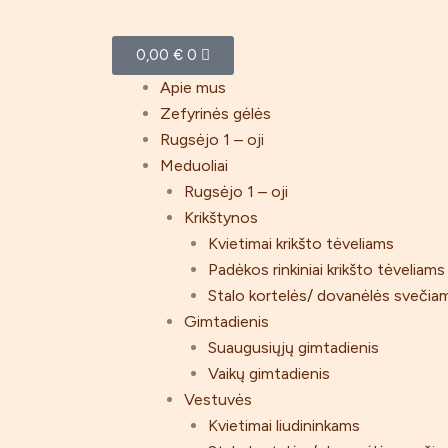
Pereiti
prie
Cart
0,00
€
0
turinio
Menu
Apie mus
Zefyrinės gėlės
Rugsėjo 1 – oji
Meduoliai
Rugsėjo 1 – oji
Krikštynos
Kvietimai krikšto tėveliams
Padėkos rinkiniai krikšto tėveliams
Stalo kortelės/ dovanėlės svečia
Gimtadienis
Suaugusiųjų gimtadienis
Vaikų gimtadienis
Vestuvės
Kvietimai liudininkams