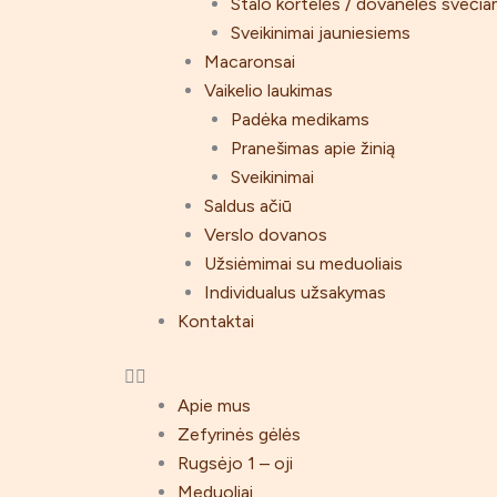
Stalo kortelės / dovanėlės sveči
Sveikinimai jauniesiems
Macaronsai
Vaikelio laukimas
Padėka medikams
Pranešimas apie žinią
Sveikinimai
Saldus ačiū
Verslo dovanos
Užsiėmimai su meduoliais
Individualus užsakymas
Kontaktai
Apie mus
Zefyrinės gėlės
Rugsėjo 1 – oji
Meduoliai