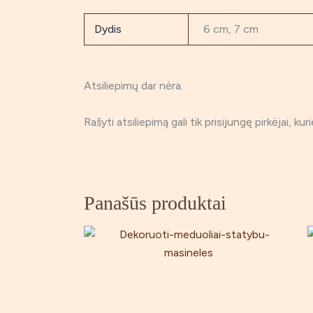
Dydis
6 cm, 7 cm
Atsiliepimų dar nėra.
Rašyti atsiliepimą gali tik prisijungę pirkėjai, kur
Panašūs produktai