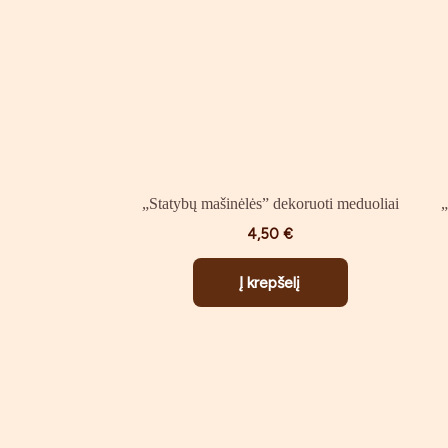
„Statybų mašinėlės” dekoruoti meduoliai
„
4,50
€
Į krepšelį