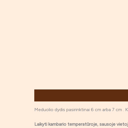
Aprašymas
Papildoma informacija
Atsiliep
Meduolio dydis pasirinktinai 6 cm arba 7 cm . 
Laikyti kambario temperatūroje, sausoje vie