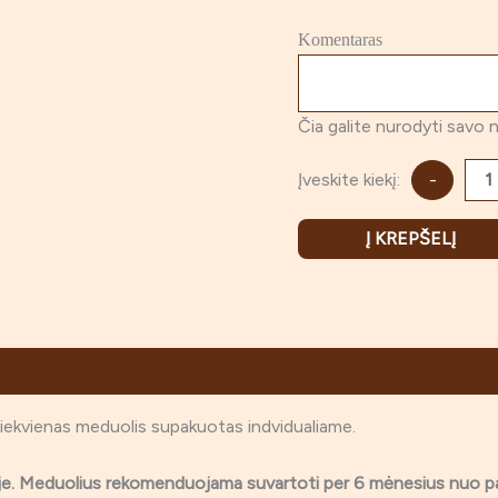
Komentaras
Čia galite nurodyti savo 
Įveskite kiekį:
-
Į KREPŠELĮ
imai (0)
Kiekvienas meduolis supakuotas indvidualiame.
toje. Meduolius rekomenduojama suvartoti per 6 mėnesius nuo 