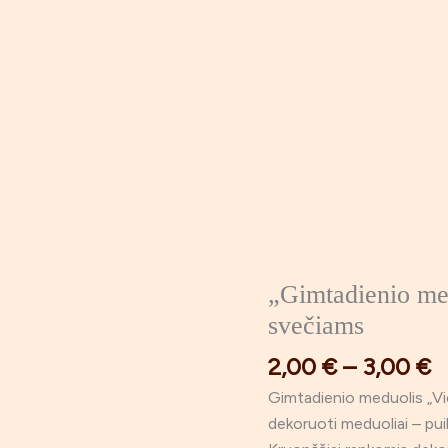
P
„Gimtadienio me
produkto
r
kiekis:
svečiams
2
"Gimtadienio
2,00
€
–
3,00
€
t
meduolis
3
Vienaragis"
Gimtadienio meduolis „Vie
dovanėlė
dekoruoti meduoliai – pui
svečiams