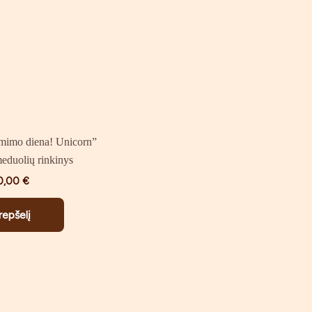
imimo diena! Unicorn”
eduolių rinkinys
0,00
€
krepšelį