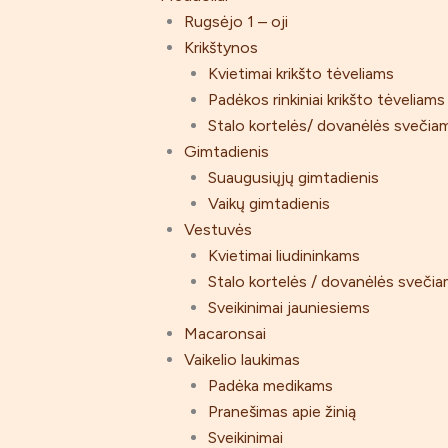
Rugsėjo 1 – oji
Krikštynos
Kvietimai krikšto tėveliams
Padėkos rinkiniai krikšto tėveliams
Stalo kortelės/ dovanėlės svečia
Gimtadienis
Suaugusiųjų gimtadienis
Vaikų gimtadienis
Vestuvės
Kvietimai liudininkams
Stalo kortelės / dovanėlės sveči
Sveikinimai jauniesiems
Macaronsai
Vaikelio laukimas
Padėka medikams
Pranešimas apie žinią
Sveikinimai