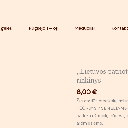
 gėlės
Rugsėjo 1 – oji
Meduoliai
Kontakt
„Lietuvos patrio
produkto
kiekis:
rinkinys
„Lietuvos
8,00
€
patriotui"
dekoruotų
Šie gardūs meduolių rink
meduolių
TĖČIAMS ir SENELIAMS. Te
rinkinys
padėka už meilę, rūpestį
artimiesiems.