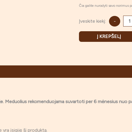
Čia galite nurodyti savo norimus pa
Įveskite kiekį:
-
Į KREPŠELĮ
toje. Meduolius rekomenduojama suvartoti per 6 mėnesius nuo 
ie yra įsigiję šį produktą.