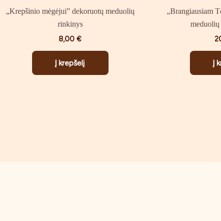
„Krepšinio mėgėjui” dekoruotų meduolių
„Brangiausiam Tė
rinkinys
meduolių 
8,00
€
2
Į krepšelį
Į 