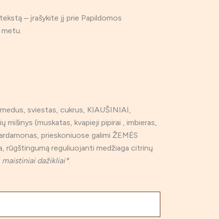
tekstą – įrašykite jį prie Papildomos
 metu.
medus, sviestas, cukrus, KIAUŠINIAI,
ių mišinys (muskatas, kvapieji pipirai , imbieras,
 kardamonas, prieskoniuose galimi ŽEMĖS
, rūgštingumą reguliuojanti medžiaga citrinų
,
maistiniai dažikliai*
.