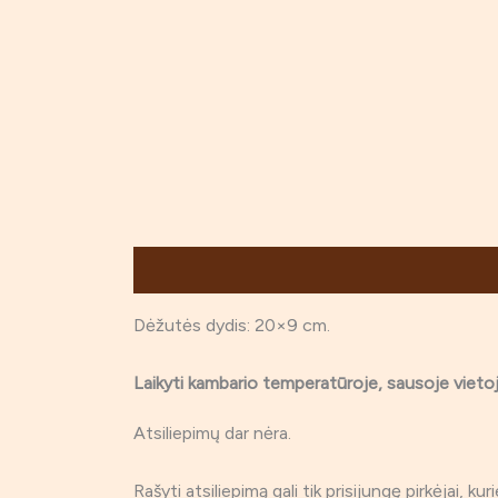
Aprašymas
Atsiliepimai (0)
Dėžutės dydis: 20×9 cm.
Laikyti kambario temperatūroje, sausoje vie
Atsiliepimų dar nėra.
Rašyti atsiliepimą gali tik prisijungę pirkėjai, kur