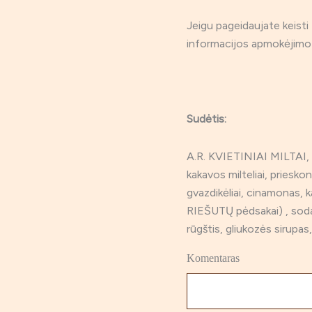
Jeigu pageidaujate keisti 
informacijos apmokėjimo
Sudėtis:
A.R. KVIETINIAI MILTAI, 
kakavos milteliai, prieskon
gvazdikėliai, cinamonas,
RIEŠUTŲ pėdsakai) , soda
rūgštis, gliukozės sirupas
Komentaras