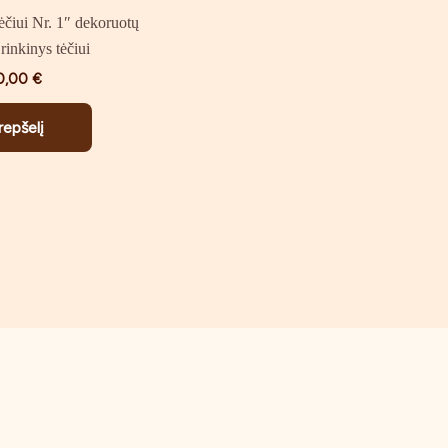
čiui Nr. 1″ dekoruotų
rinkinys tėčiui
0,00
€
krepšelį