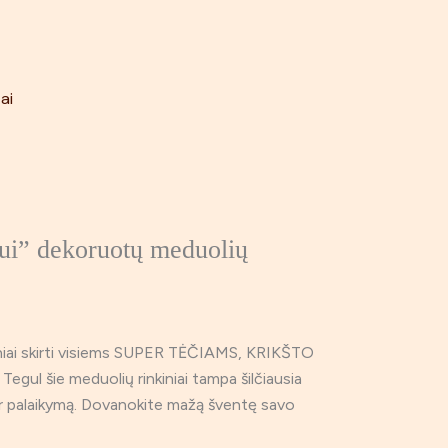
ai
tui” dekoruotų meduolių
iniai skirti visiems SUPER TĖČIAMS, KRIKŠTO
gul šie meduolių rinkiniai tampa šilčiausia
 ir palaikymą. Dovanokite mažą šventę savo