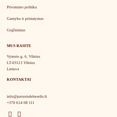
Privatumo politika
Gamyba ir pristatymas
Grąžinimas
MUS RASITE
Vytenio g. 6, Vilnius
LT-03113 Vilnius
Lietuva
KONTAKTAI
info@purusisdebeselis.lt
+370 614 08 111
F
I