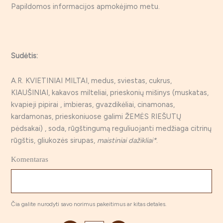
Papildomos informacijos apmokėjimo metu.
Sudėtis:
A.R. KVIETINIAI MILTAI, medus, sviestas, cukrus,
KIAUŠINIAI, kakavos milteliai, prieskonių mišinys (muskatas,
kvapieji pipirai , imbieras, gvazdikėliai, cinamonas,
kardamonas, prieskoniuose galimi ŽEMĖS RIEŠUTŲ
pėdsakai) , soda, rūgštingumą reguliuojanti medžiaga citrinų
rūgštis, gliukozės sirupas,
maistiniai dažikliai*
.
Komentaras
Čia galite nurodyti savo norimus pakeitimus ar kitas detales.