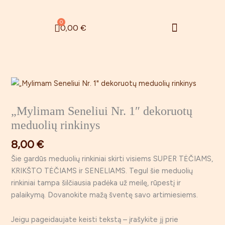
Pereiti
prie
Menu
0
Cart
0,00
€
turinio
Zefyrinės gėlės
Rugsėjo 1 – oji
produkto
kiekis:
„Mylimam
„Mylimam Seneliui Nr. 1″ dekoruotų
Seneliui
meduolių rinkinys
Nr.
8,00
€
1"
dekoruotų
Šie gardūs meduolių rinkiniai skirti visiems SUPER TĖČIAMS,
meduolių
KRIKŠTO TĖČIAMS ir SENELIAMS. Tegul šie meduolių
rinkinys
rinkiniai tampa šilčiausia padėka už meilę, rūpestį ir
palaikymą. Dovanokite mažą šventę savo artimiesiems.
Jeigu pageidaujate keisti tekstą – įrašykite jį prie