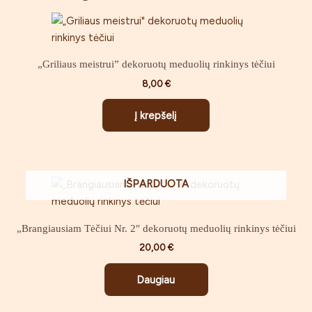
„Griliaus meistrui” dekoruotų meduolių rinkinys tėčiui
8,00
€
Į krepšelį
IŠPARDUOTA
„Brangiausiam Tėčiui Nr. 2″ dekoruotų meduolių rinkinys tėčiui
20,00
€
Daugiau