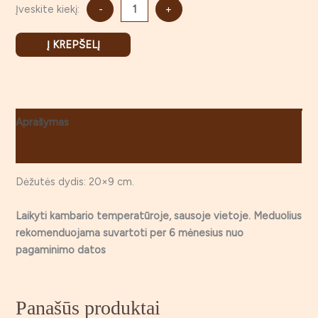
Įveskite kiekį:
-
+
Į KREPŠELĮ
Aprašymas
Atsiliepimai (2)
Dėžutės dydis: 20×9 cm.
Laikyti kambario temperatūroje, sausoje vietoje. Meduolius
rekomenduojama suvartoti per 6 mėnesius nuo
pagaminimo datos
Panašūs produktai