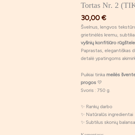
Tortas Nr. 2 (TI
produkto
kiekis:
30,00
€
Tortas
Švelnus, lengvos tekstū
Nr.
grietinėlės kremu, subtili
2
vyšnių konfitiūro rūgštel
(TIK
Paprastas, elegantiškas d
Atsiėmimas
detalė ypatingoms akimir
02.13
d.)
Puikiai tinka
meilės šventei
progos
💛
Svoris : 750 g.
✨ Rankų darbo
✨ Natūralūs ingredientai
✨ Subtilus skonių balans
Komentaras