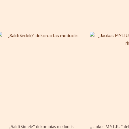
„Saldi širdelė” dekoruotas meduolis
„Jaukus MYLIU” deko