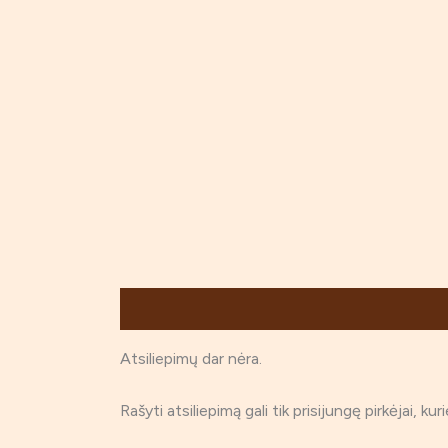
Atsiliepimai (0)
Atsiliepimų dar nėra.
Rašyti atsiliepimą gali tik prisijungę pirkėjai, kur