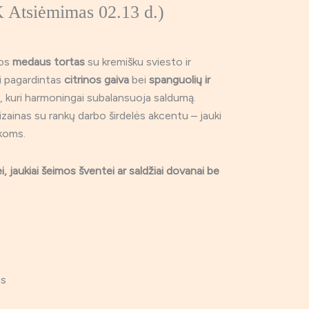
K Atsiėmimas 02.13 d.)
ros
medaus tortas
su kremišku sviesto ir
ai pagardintas
citrinos gaiva
bei
spanguolių ir
e
, kuri harmoningai subalansuoja saldumą.
izainas su rankų darbo širdelės akcentu – jauki
koms.
, jaukiai šeimos šventei ar saldžiai dovanai be
as