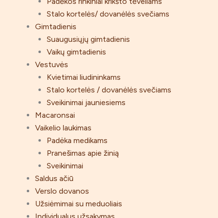
Padėkos rinkiniai krikšto tėveliams
Stalo kortelės/ dovanėlės svečiams
Gimtadienis
Suaugusiųjų gimtadienis
Vaikų gimtadienis
Vestuvės
Kvietimai liudininkams
Stalo kortelės / dovanėlės svečiams
Sveikinimai jauniesiems
Macaronsai
Vaikelio laukimas
Padėka medikams
Pranešimas apie žinią
Sveikinimai
Saldus ačiū
Verslo dovanos
Užsiėmimai su meduoliais
Individualus užsakymas