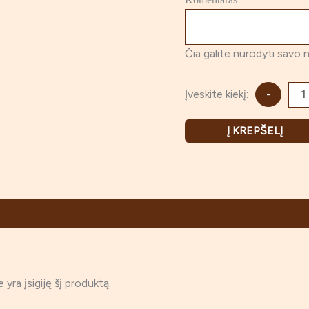
Čia galite nurodyti savo 
Įveskite kiekį:
-
Į KREPŠELĮ
ie yra įsigiję šį produktą.