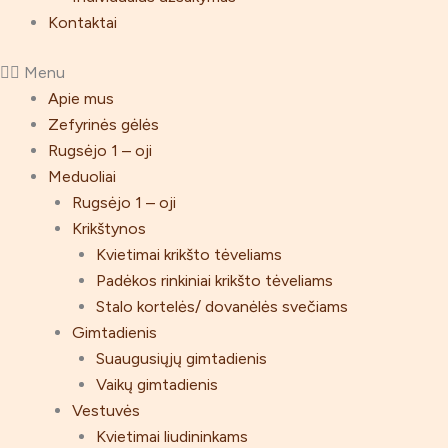
Kontaktai
Menu
Apie mus
Zefyrinės gėlės
Rugsėjo 1 – oji
Meduoliai
Rugsėjo 1 – oji
Krikštynos
Kvietimai krikšto tėveliams
Padėkos rinkiniai krikšto tėveliams
Stalo kortelės/ dovanėlės svečiams
Gimtadienis
Suaugusiųjų gimtadienis
Vaikų gimtadienis
Vestuvės
Kvietimai liudininkams