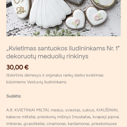
„Kvietimas santuokos liudininkams Nr. 1″
dekoruotų meduolių rinkinys
30,00
€
Išskirtinis dėmesys ir orginalus rankų darbo kvietimas
būsimiems Vestuvių liudininkams.
Sudėtis:
A.R. KVIETINIAI MILTAI, medus, sviestas, cukrus, KIAUŠINIAI,
kakavos milteliai, prieskonių mišinys (muskatas, kvapieji pipirai,
imbieras, gvazdikėliai, cinamonas, kardamonas, prieskoniuose