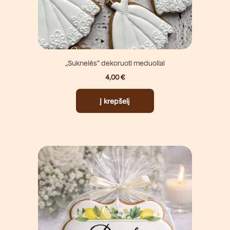
„Suknelės” dekoruoti meduoliai
4,00
€
Į krepšelį