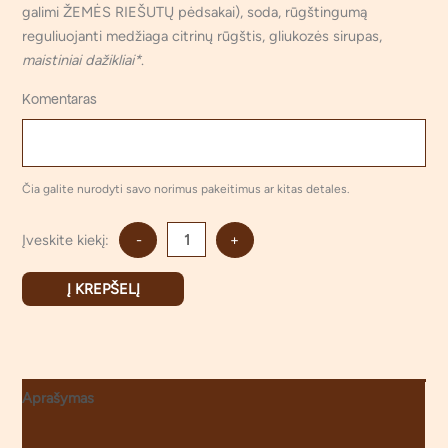
galimi ŽEMĖS RIEŠUTŲ pėdsakai), soda, rūgštingumą
reguliuojanti medžiaga citrinų rūgštis, gliukozės sirupas,
maistiniai dažikliai*
.
Komentaras
Čia galite nurodyti savo norimus pakeitimus ar kitas detales.
Įveskite kiekį:
-
+
Į KREPŠELĮ
Aprašymas
Atsiliepimai (0)