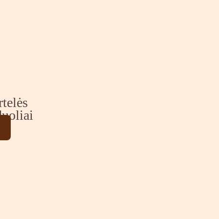
rtelės
uoliai