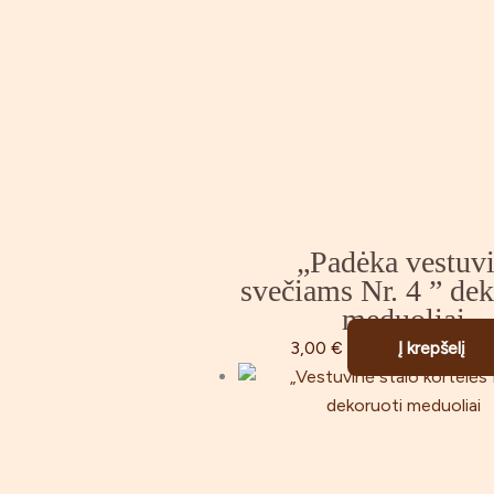
„Padėka vestuv
svečiams Nr. 4 ” dek
meduoliai
3,00
€
Į krepšelį