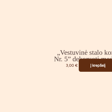
„Vestuvinė stalo ko
Nr. 5” dekoruoti med
3,00
€
Į krepšelį