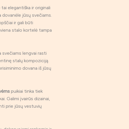
i elegantiška ir originali
ia dovanėle jūsų svečiams.
čiai ir gali būti
kviena stalo kortelė tampa
 svečiams lengvai rasti
entinę stalų kompoziciją.
prisiminimo dovana iš jūsų
uvėms
puikiai tinka tiek
ai. Galimi įvairūs dizainai,
nti prie jūsų vestuvių