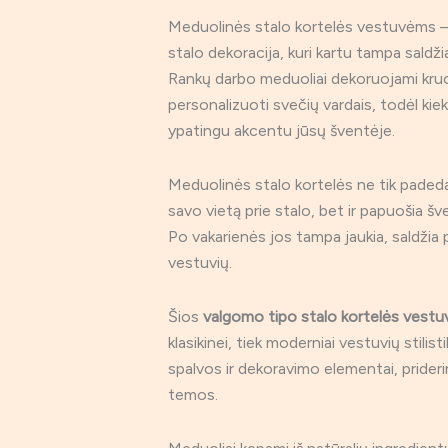
Meduolinės stalo kortelės vestuvėms – ta
stalo dekoracija, kuri kartu tampa saldž
Rankų darbo meduoliai dekoruojami kruopš
personalizuoti svečių vardais, todėl kie
ypatingu akcentu jūsų šventėje.
Meduolinės stalo kortelės ne tik padeda
savo vietą prie stalo, bet ir papuošia šv
Po vakarienės jos tampa jaukia, saldžia 
vestuvių.
Šios
valgomo tipo stalo kortelės vest
klasikinei, tiek moderniai vestuvių stilistik
spalvos ir dekoravimo elementai, prideri
temos.