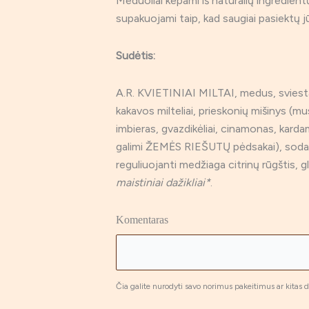
Meduoliai kepami iš natūralių ingredient
supakuojami taip, kad saugiai pasiektų j
Sudėtis:
A.R. KVIETINIAI MILTAI, medus, sviest
kakavos milteliai, prieskonių mišinys (mus
imbieras, gvazdikėliai, cinamonas, kard
galimi ŽEMĖS RIEŠUTŲ pėdsakai), soda
reguliuojanti medžiaga citrinų rūgštis, g
maistiniai dažikliai*
.
Komentaras
Čia galite nurodyti savo norimus pakeitimus ar kitas d