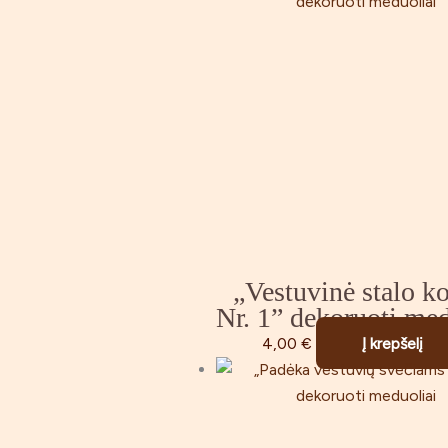
„Vestuvinė stalo ko
Nr. 1” dekoruoti med
4,00
€
Į krepšelį