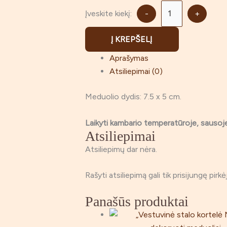
Įveskite kiekį:
-
+
Į KREPŠELĮ
Aprašymas
Atsiliepimai (0)
Meduolio dydis: 7.5 x 5 cm.
Laikyti kambario temperatūroje, sauso
Atsiliepimai
Atsiliepimų dar nėra.
Rašyti atsiliepimą gali tik prisijungę pirkėj
Panašūs produktai