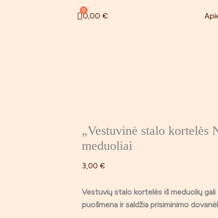
Pereiti
produkto
0
Cart
Api
0,00
€
prie
kiekis:
turinio
„Vestuvinė
stalo
kortelės
Nr.
4”
dekoruoti
meduoliai
„Vestuvinė stalo kortelės 
meduoliai
3,00
€
Vestuvių stalo kortelės iš meduolių gali 
puošmena ir saldžia prisiminimo dovanė