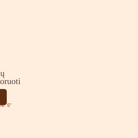
ių
oruoti