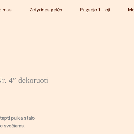
e mus
Zefyrinės gėlės
Rugsėjo 1 – oji
Me
Nr. 4” dekoruoti
tapti puikia stalo
le svečiams.