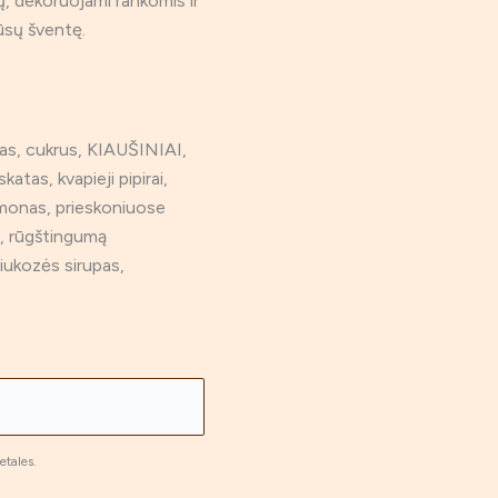
ų, dekoruojami rankomis ir
ūsų šventę.
as, cukrus, KIAUŠINIAI,
katas, kvapieji pipirai,
amonas, prieskoniuose
, rūgštingumą
liukozės sirupas,
etales.