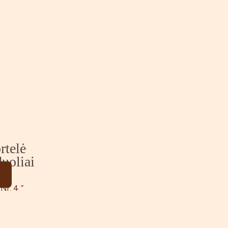
rtelė
uoliai