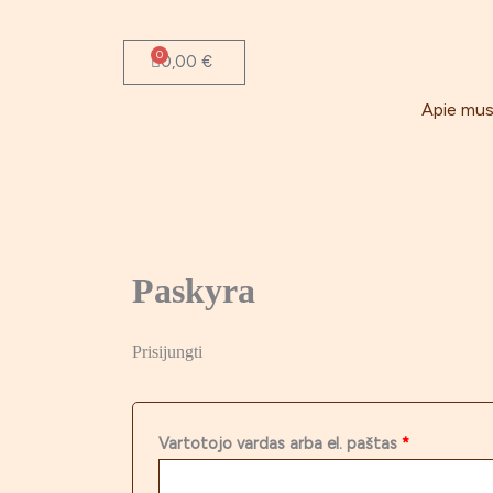
Pereiti
Privalomas
Privalomas
prie
0
Cart
0,00
€
turinio
Apie mu
Paskyra
Prisijungti
Vartotojo vardas arba el. paštas
*