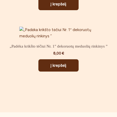
Į krepšelį
„Padėka krikšto tėčiui Nr. 1″ dekoruotų meduolių rinkinys ”
8,00
€
Į krepšelį