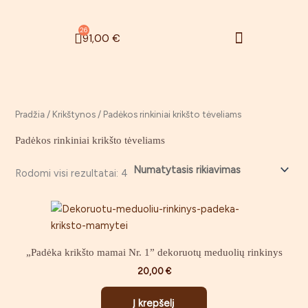
Pereiti
prie
Menu
26
Cart
91,00
€
turinio
Zefyrinės gėlės
Rugsėjo 1 – oji
Pradžia
/
Krikštynos
/ Padėkos rinkiniai krikšto tėveliams
Padėkos rinkiniai krikšto tėveliams
Rodomi visi rezultatai: 4
„Padėka krikšto mamai Nr. 1” dekoruotų meduolių rinkinys
20,00
€
Į krepšelį