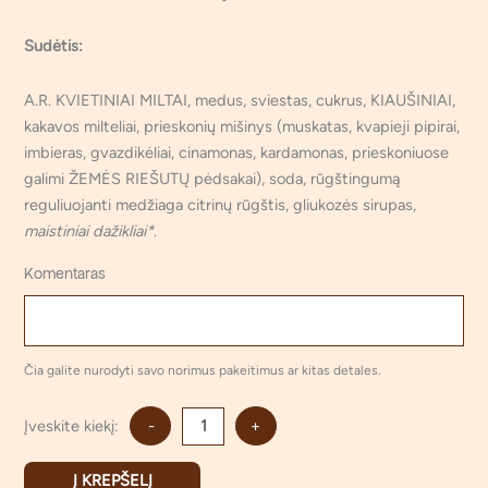
Sudėtis:
A.R. KVIETINIAI MILTAI, medus, sviestas, cukrus, KIAUŠINIAI,
kakavos milteliai, prieskonių mišinys (muskatas, kvapieji pipirai,
imbieras, gvazdikėliai, cinamonas, kardamonas, prieskoniuose
galimi ŽEMĖS RIEŠUTŲ pėdsakai), soda, rūgštingumą
reguliuojanti medžiaga citrinų rūgštis, gliukozės sirupas,
maistiniai dažikliai*
.
Komentaras
Čia galite nurodyti savo norimus pakeitimus ar kitas detales.
Įveskite kiekį:
-
+
Į KREPŠELĮ