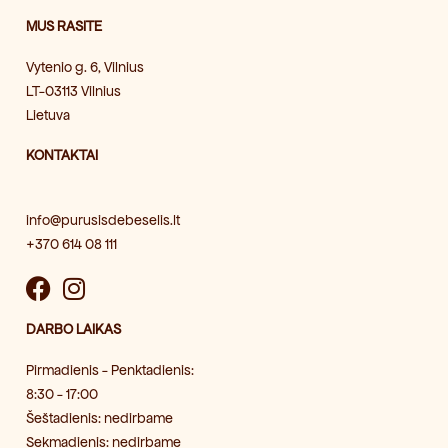
MUS RASITE
Vytenio g. 6, Vilnius
LT-03113 Vilnius
Lietuva
KONTAKTAI
info@purusisdebeselis.lt
+370 614 08 111
F
I
a
n
DARBO LAIKAS
c
s
e
t
Pirmadienis - Penktadienis:
b
a
8:30 - 17:00
o
g
Šeštadienis: nedirbame
o
r
Sekmadienis: nedirbame