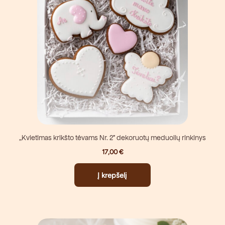
„Kvietimas krikšto tėvams Nr. 2″ dekoruotų meduolių rinkinys
17,00
€
Į krepšelį
Price
This