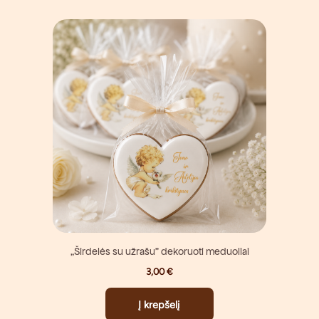
„Širdelės su užrašu” dekoruoti meduoliai
3,00
€
Į krepšelį