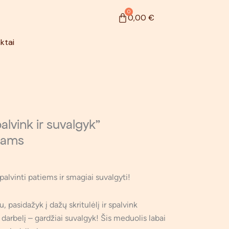
0
Cart
0,00
€
ktai
alvink ir suvalgyk”
kams
alvinti patiems ir smagiai suvalgyti!
 pasidažyk į dažų skritulėlį ir spalvink
arbelį – gardžiai suvalgyk! Šis meduolis labai