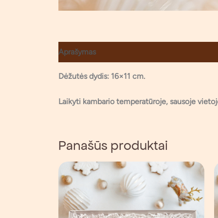
Aprašymas
Atsiliepimai (0)
Dėžutės dydis: 16×11 cm.
Laikyti kambario temperatūroje, sausoje viet
Panašūs produktai