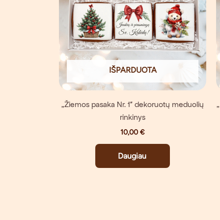
IŠPARDUOTA
„Žiemos pasaka Nr. 1″ dekoruotų meduolių
rinkinys
10,00
€
Daugiau