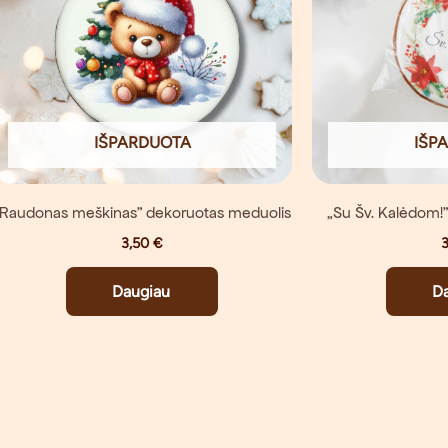
IŠPARDUOTA
IŠP
„Raudonas meškinas” dekoruotas meduolis
„Su Šv. Kalėdom!
3,50
€
Daugiau
D