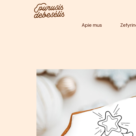
Pereiti
prie
turinio
Apie mus
Zefyrin