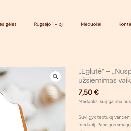
ės gėlės
Rugsėjo 1 – oji
Meduoliai
Konta
„Eglutė” – „Nusp
užsiėmimas vai
7,50
€
Meduolis, kurį galima nusp
Suvilgyk teptuką vandeniu,
meduolį. Pabaigus smagų d