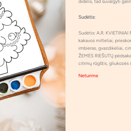
didelis, tad suvalgyti gali
Sudėtis:
Sudėtis: A.R. KVIETINIAI 
kakavos milteliai, priesko
imbieras, gvazdikėliai, 
ŽEMĖS RIEŠUTŲ pėdsakai)
citrinų rūgštis, gliukozės 
Neturime