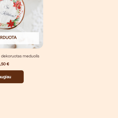
ARDUOTA
” dekoruotas meduolis
3,50
€
augiau