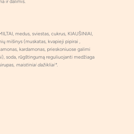
ma ir dalimis.
MILTAI, medus, sviestas, cukrus, KIAUŠINIAI,
nių mišinys (muskatas, kvapieji pipirai ,
cinamonas, kardamonas, prieskoniuose galimi
, soda, rūgštingumą reguliuojanti medžiaga
sirupas,
maistiniai dažikliai*
.