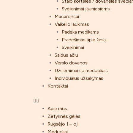
Stalo kortelės / dovanėlės sveči
Sveikinimai jauniesiems
Macaronsai
Vaikelio laukimas
Padėka medikams
Pranešimas apie žinią
Sveikinimai
Saldus ačiū
Verslo dovanos
Užsiėmimai su meduoliais
Individualus užsakymas
Kontaktai
Apie mus
Zefyrinės gėlės
Rugsėjo 1 – oji
Meduoliai