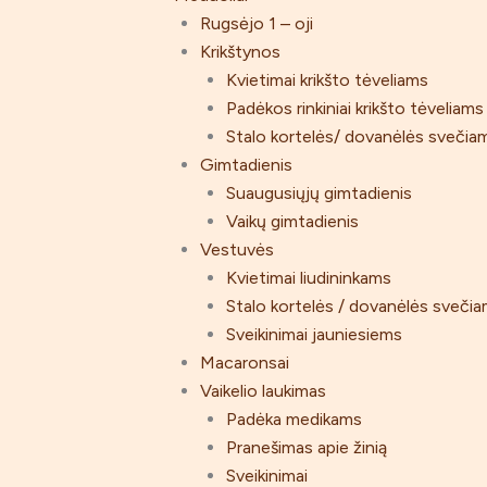
Rugsėjo 1 – oji
Krikštynos
Kvietimai krikšto tėveliams
Padėkos rinkiniai krikšto tėveliams
Stalo kortelės/ dovanėlės svečia
Gimtadienis
Suaugusiųjų gimtadienis
Vaikų gimtadienis
Vestuvės
Kvietimai liudininkams
Stalo kortelės / dovanėlės sveči
Sveikinimai jauniesiems
Macaronsai
Vaikelio laukimas
Padėka medikams
Pranešimas apie žinią
Sveikinimai