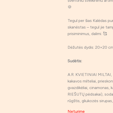
šventiniu sveikinimu art
🍪
Tegul per šias Kalėdas pu
skanėstas – tegul jie tam
prisiminimus, dalimi. 🥰
Dėžutės dydis: 20×20 cm.
Sudėtis:
A.R. KVIETINIAI MILTAI, 
kakavos milteliai, prieskon
gvazdikėliai, cinamonas,
RIEŠUTŲ pėdsakai), soda,
rūgštis, gliukozės sirupas
Neturime