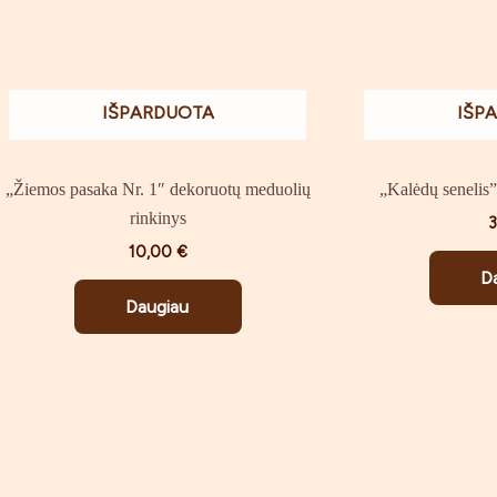
IŠPARDUOTA
IŠP
„Žiemos pasaka Nr. 1″ dekoruotų meduolių
„Kalėdų senelis
rinkinys
10,00
€
D
Daugiau