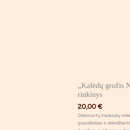
„Kalėdų grožis N
rinkinys
20,00
€
Dekoruotų meduolių rinkin
gvazdikėliais ir skleidžian