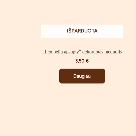
IŠPARDUOTA
„Lempelių apsupty” dekoruotas meduolis
3,50
€
Daugiau