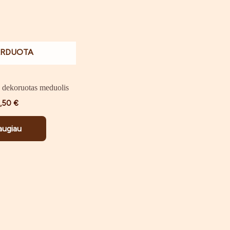
ARDUOTA
” dekoruotas meduolis
3,50
€
augiau