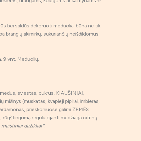
imiesiems, draugams, kolegoms ar kaimynams.✨
rūs bei saldūs dekoruoti meduoliai būna ne tik
pa brangių akimirkų, sukuriančių neišdildomus
 9 vnt. Meduolių.
medus, sviestas, cukrus, KIAUŠINIAI,
ių mišinys (muskatas, kvapieji pipirai, imbieras,
 kardamonas, prieskoniuose galimi ŽEMĖS
 rūgštingumą reguliuojanti medžiaga citrinų
,
maistiniai dažikliai*
.