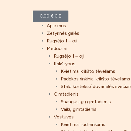
Pereiti
prie
Cart
0,00
€
0
turinio
Menu
Apie mus
Zefyrinės gėlės
Rugsėjo 1 – oji
Meduoliai
Rugsėjo 1 – oji
Krikštynos
Kvietimai krikšto tėveliams
Padėkos rinkiniai krikšto tėveliams
Stalo kortelės/ dovanėlės svečia
Gimtadienis
Suaugusiųjų gimtadienis
Vaikų gimtadienis
Vestuvės
Kvietimai liudininkams