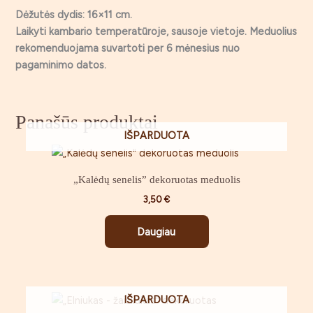
Dėžutės dydis: 16×11 cm.
Laikyti kambario temperatūroje, sausoje vietoje. Meduolius
rekomenduojama suvartoti per 6 mėnesius nuo
pagaminimo datos.
Panašūs produktai
IŠPARDUOTA
„Kalėdų senelis” dekoruotas meduolis
3,50
€
Daugiau
IŠPARDUOTA