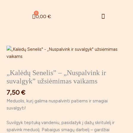
Pereiti
prie
Menu
0
Cart
0,00
€
turinio
Zefyrinės gėlės
Rugsėjo 1 – oji
„Kalėdų Senelis” – „Nuspalvink ir
suvalgyk” užsiėmimas vaikams
7,50
€
Meduolis, kurį galima nuspalvinti patiems ir smagiai
suvalgyti!
Suvilgyk teptuką vandeniu, pasidažyk į dažų skritulėlį ir
spalvink meduolį. Pabaigus smagų darbelį – gardžiai