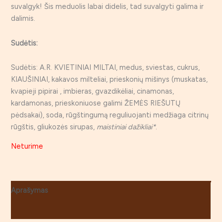
suvalgyk! Šis meduolis labai didelis, tad suvalgyti galima ir
dalimis.
Sudėtis:
Sudėtis: A.R. KVIETINIAI MILTAI, medus, sviestas, cukrus,
KIAUŠINIAI, kakavos milteliai, prieskonių mišinys (muskatas,
kvapieji pipirai , imbieras, gvazdikėliai, cinamonas,
kardamonas, prieskoniuose galimi ŽEMĖS RIEŠUTŲ
pėdsakai), soda, rūgštingumą reguliuojanti medžiaga citrinų
rūgštis, gliukozės sirupas,
maistiniai dažikliai*
.
Neturime
Aprašymas
Atsiliepimai (0)