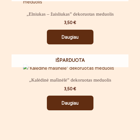
„Elniukas – žaisliukas” dekoruotas meduolis
3,50
€
Daugiau
IŠPARDUOTA
„Kalėdinė mašinėlė” dekoruotas meduolis
3,50
€
Daugiau