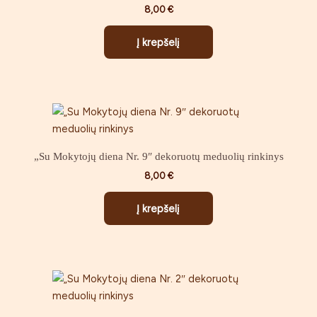
8,00
€
Į krepšelį
„Su Mokytojų diena Nr. 9″ dekoruotų meduolių rinkinys
8,00
€
Į krepšelį