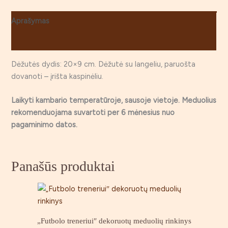
Aprašymas
Atsiliepimai (0)
Dėžutės dydis: 20×9 cm. Dėžutė su langeliu, paruošta
dovanoti – įrišta kaspinėliu.
Laikyti kambario temperatūroje, sausoje vietoje. Meduolius
rekomenduojama suvartoti per 6 mėnesius nuo
pagaminimo datos.
Panašūs produktai
„Futbolo treneriui″ dekoruotų meduolių rinkinys