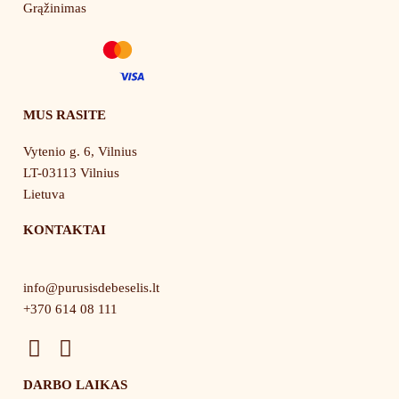
Grąžinimas
MUS RASITE
Vytenio g. 6, Vilnius
LT-03113 Vilnius
Lietuva
KONTAKTAI
info@purusisdebeselis.lt
+370 614 08 111
F
I
a
n
DARBO LAIKAS
c
s