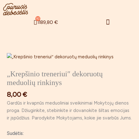
Pereiti
prie
turinio
Menu
92
Cart
1189,80
€
Zefyrinės gėlės
Rugsėjo 1 – oji
produkto
kiekis:
„Krepšinio
„Krepšinio treneriui″ dekoruotų
treneriui″
meduolių rinkinys
dekoruotų
8,00
€
meduolių
rinkinys
Gardūs ir kvapnūs meduoliniai sveikinimai Mokytojų dienos
proga. Džiuginkite, stebinkite ir dovanokite šiltas emocijas
ir įspūdžius. Parodykite Mokytojams, kokie jie svarbūs Jums.
Sudėtis: