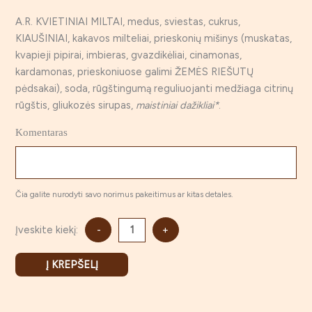
A.R. KVIETINIAI MILTAI, medus, sviestas, cukrus,
KIAUŠINIAI, kakavos milteliai, prieskonių mišinys (muskatas,
kvapieji pipirai, imbieras, gvazdikėliai, cinamonas,
kardamonas, prieskoniuose galimi ŽEMĖS RIEŠUTŲ
pėdsakai), soda, rūgštingumą reguliuojanti medžiaga citrinų
rūgštis, gliukozės sirupas,
maistiniai dažikliai*
.
Komentaras
Čia galite nurodyti savo norimus pakeitimus ar kitas detales.
Įveskite kiekį:
-
+
Į KREPŠELĮ