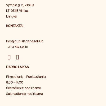
Vytenio g. 6, Vilnius
LT-03113 Vilnius
Lietuva
KONTAKTAI
info@purusisdebeselis.lt
+370 614 08 111
F
I
a
n
DARBO LAIKAS
c
s
e
t
Pirmadienis - Penktadienis:
b
a
8:30 - 17:00
o
g
Šeštadienis: nedirbame
o
r
Sekmadienis: nedirbame
k
a
m