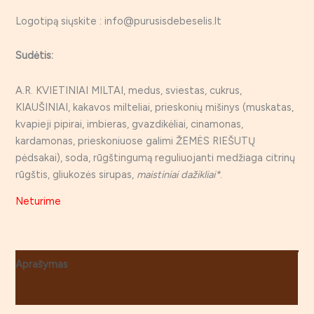
Logotipą siųskite : info@purusisdebeselis.lt
Sudėtis:
A.R. KVIETINIAI MILTAI, medus, sviestas, cukrus,
KIAUŠINIAI, kakavos milteliai, prieskonių mišinys (muskatas,
kvapieji pipirai, imbieras, gvazdikėliai, cinamonas,
kardamonas, prieskoniuose galimi ŽEMĖS RIEŠUTŲ
pėdsakai), soda, rūgštingumą reguliuojanti medžiaga citrinų
rūgštis, gliukozės sirupas,
maistiniai dažikliai*
.
Neturime
Aprašymas
Atsiliepimai (0)