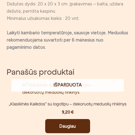
Dėžutės dydis: 20 x 20 x 3 cm. Įpakavimas – b
alta, uždara
dėžutė, perrišta kaspinu.
Minimalus užsakomas kiekis : 20 vnt.
Laikyti kambario temperatūroje, sausoje vietoje. Meduolius
rekomenduojama suvartoti per 6 mėnesius nuo
pagaminimo datos.
Panašūs produktai
IŠPARDUOTA
„Klasikinės Kalėdos” su logotipu – dekoruotų meduolių rinkinys
9,20
€
Daugiau