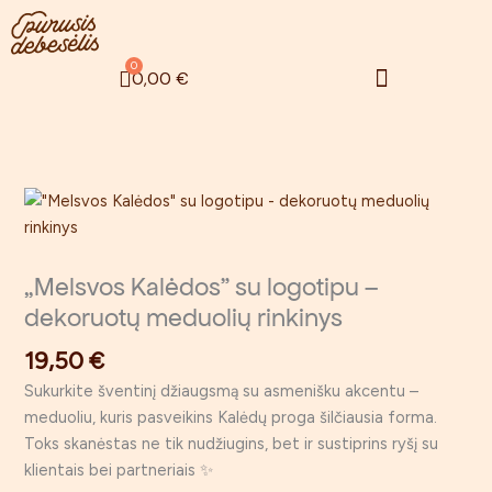
Pereiti
prie
turinio
Menu
0
Cart
0,00
€
Zefyrinės gėlės
Rugsėjo 1 – oji
„Melsvos Kalėdos” su logotipu –
dekoruotų meduolių rinkinys
19,50
€
Sukurkite šventinį džiaugsmą su asmenišku akcentu –
meduoliu, kuris pasveikins Kalėdų proga šilčiausia forma.
Toks skanėstas ne tik nudžiugins, bet ir sustiprins ryšį su
klientais bei partneriais ✨