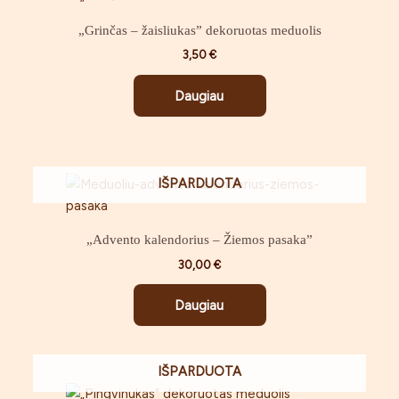
„Grinčas – žaisliukas” dekoruotas meduolis
3,50
€
Daugiau
IŠPARDUOTA
„Advento kalendorius – Žiemos pasaka”
30,00
€
Daugiau
IŠPARDUOTA