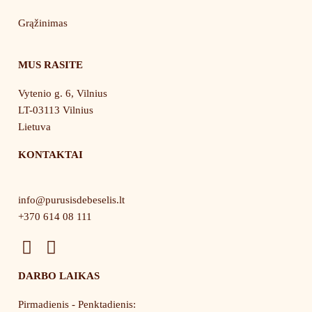
Grąžinimas
MUS RASITE
Vytenio g. 6, Vilnius
LT-03113 Vilnius
Lietuva
KONTAKTAI
info@purusisdebeselis.lt
+370 614 08 111
F
I
a
n
DARBO LAIKAS
c
s
e
t
Pirmadienis - Penktadienis: