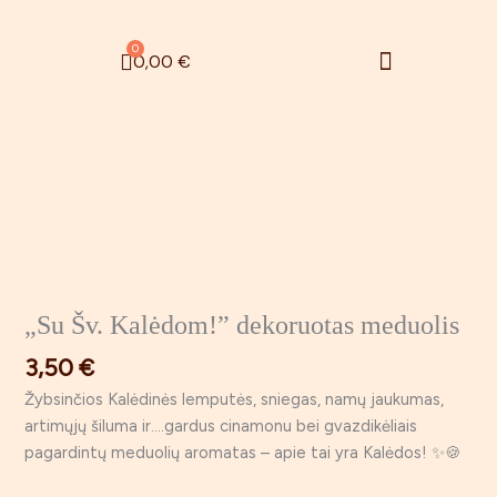
Pereiti
prie
Menu
0
Cart
0,00
€
turinio
Zefyrinės gėlės
Rugsėjo 1 – oji
„Su Šv. Kalėdom!” dekoruotas meduolis
3,50
€
Žybsinčios Kalėdinės lemputės, sniegas, namų jaukumas,
artimųjų šiluma ir….gardus cinamonu bei gvazdikėliais
pagardintų meduolių aromatas – apie tai yra Kalėdos! ✨🍪