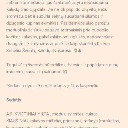
Imbieriniai meduoliai jau šimtmečius yra neatsiejama
Kalėdų tradicijų dalis. Jie ne tik pripildo orą viliojančiu
aromatu, bet ir suburia šeimą, sukurdami šilumos ir
džiugesio kupinas akimirkas. Pasidalinkite šiuo gardžiu
meduoliniu žaisliuku su savo artimaisiais prie puodelio
karštos kakavos, pakabinkite ant eglutės, padovanokite
draugams, kaimynams ar palikite kaip skanėstą Kalėdų
Seneliui Šventų Kalėdų išvakarėse. 🎅🎄
Tegul Jūsų šventės būna šiltos, šviesios ir pripildytos purių
imbierinių sausainių saldumo! 🥰
Meduolio dydis: 9 cm. Meduolis įrištas kaspinėliu.
Sudėtis:
A.R. KVIETINIAI MILTAI, medus, sviestas, cukrus,
KIAUŠINIAI, kakavos milteliai, prieskonių mišinys (muskatas,
kvapieji pipirai, imbieras, gvazdikėliai, cinamonas,