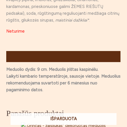
kardamonas, prieskoniuose galimi ŽEMĖS RIEŠUTŲ
pėdsakai), soda, rūgštingumą reguliuojanti medžiaga citrinų
rūgštis, gliukozės sirupas,
maistiniai dažikliai*
.
Neturime
Aprašymas
Meduolio dydis: 9 cm. Meduolis įrištas kaspinėliu.
Laikyti kambario temperatūroje, sausoje vietoje. Meduolius
rekomenduojama suvartoti per 6 mėnesius nuo
pagaminimo datos.
Panašūs produktai
IŠPARDUOTA