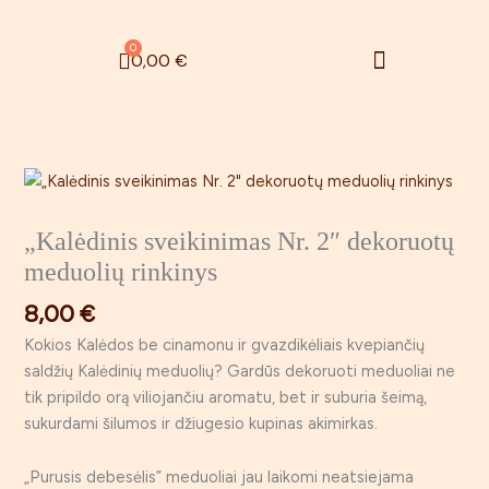
Pereiti
prie
Menu
0
Cart
0,00
€
turinio
Zefyrinės gėlės
Rugsėjo 1 – oji
„Kalėdinis sveikinimas Nr. 2″ dekoruotų
meduolių rinkinys
8,00
€
Kokios Kalėdos be cinamonu ir gvazdikėliais kvepiančių
saldžių Kalėdinių meduolių? Gardūs dekoruoti meduoliai ne
tik pripildo orą viliojančiu aromatu, bet ir suburia šeimą,
sukurdami šilumos ir džiugesio kupinas akimirkas.
„Purusis debesėlis” meduoliai jau laikomi neatsiejama