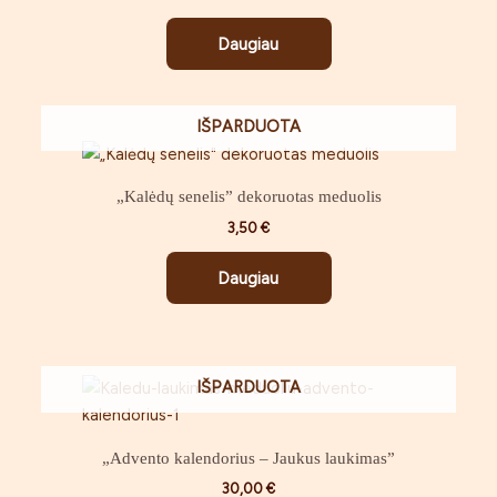
Daugiau
IŠPARDUOTA
„Kalėdų senelis” dekoruotas meduolis
3,50
€
Daugiau
IŠPARDUOTA
„Advento kalendorius – Jaukus laukimas”
30,00
€