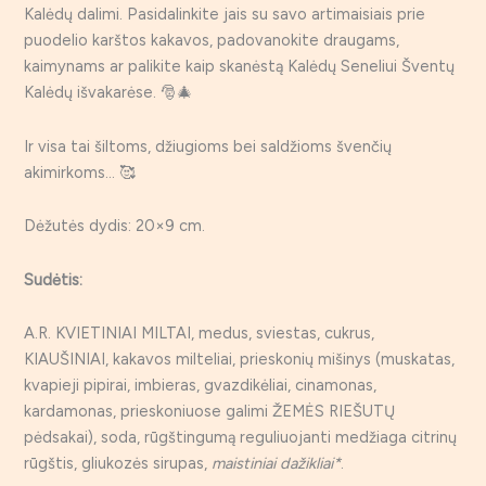
Kalėdų dalimi. Pasidalinkite jais su savo artimaisiais prie
puodelio karštos kakavos, padovanokite draugams,
kaimynams ar palikite kaip skanėstą Kalėdų Seneliui Šventų
Kalėdų išvakarėse. 🎅🎄
Ir visa tai šiltoms, džiugioms bei saldžioms švenčių
akimirkoms… 🥰
Dėžutės dydis: 20×9 cm.
Sudėtis:
A.R. KVIETINIAI MILTAI, medus, sviestas, cukrus,
KIAUŠINIAI, kakavos milteliai, prieskonių mišinys (muskatas,
kvapieji pipirai, imbieras, gvazdikėliai, cinamonas,
kardamonas, prieskoniuose galimi ŽEMĖS RIEŠUTŲ
pėdsakai), soda, rūgštingumą reguliuojanti medžiaga citrinų
rūgštis, gliukozės sirupas,
maistiniai dažikliai*
.