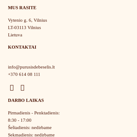
MUS RASITE
Vytenio g. 6, Vilnius
LT-03113 Vilnius
Lietuva
KONTAKTAI
info@purusisdebeselis.lt
+370 614 08 111
F
I
a
n
DARBO LAIKAS
c
s
e
t
Pirmadienis - Penktadienis:
b
a
8:30 - 17:00
o
g
Šeštadienis: nedirbame
o
r
Sekmadienis: nedirbame